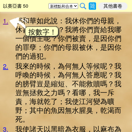
以賽亞書 50
其他書卷
耶和華如此說：我休你們的母親，
1
.
休書在哪裏呢？我將你們賣給我哪
按數字！
一個債主呢？你們被賣，是因你們
的罪孽；你們的母親被休，是因你
們的過犯。
我來的時候，為何無人
等候
呢？我
2
.
呼喚的時候，為何無人答應呢？我
的膀臂豈是縮短、不能救贖嗎？我
豈無拯救之力嗎？看哪，我一斥
責，海就乾了；我使江河變為曠
野；其中的魚因無水腥臭，乾渴而
死。
我使諸天以黑暗為衣服，以麻布為
3
.