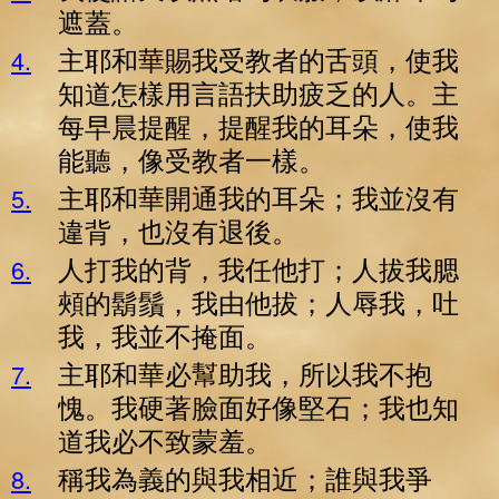
遮蓋。
主耶和華賜我受教者的舌頭，使我
4
.
知道怎樣用言語扶助疲乏的人。主
每早晨提醒，提醒我的耳朵，使我
能聽，像受教者一樣。
主耶和華開通我的耳朵；我並沒有
5
.
違背，也沒有退後。
人打我的背，我任他打；人拔我腮
6
.
頰的鬍鬚，我由他拔；人辱我，吐
我，我並不掩面。
主耶和華必幫助我，所以我不抱
7
.
愧。我硬著臉面好像堅石；我也知
道我必不致蒙羞。
稱我為義的與我相近；誰與我爭
8
.